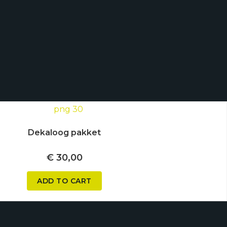
Dekaloog pakket
€
30,00
ADD TO CART